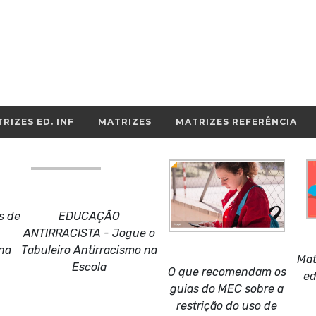
RIZES ED. INF
MATRIZES
MATRIZES REFERÊNCIA
s de
EDUCAÇÃO
ANTIRRACISTA - Jogue o
na
Tabuleiro Antirracismo na
Mat
Escola
O que recomendam os
ed
guias do MEC sobre a
restrição do uso de