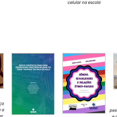
celular na escola
ça
e a
pes
er
e 